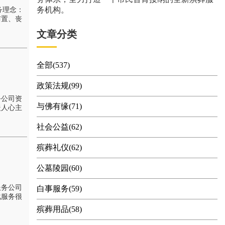
务机构。
务理念：
布置、丧
文章分类
全部(537)
政策法规(99)
务公司资
与佛有缘(71)
暖人心主
社会公益(62)
殡葬礼仪(62)
公墓陵园(60)
服务公司
白事服务(59)
化服务很
殡葬用品(58)