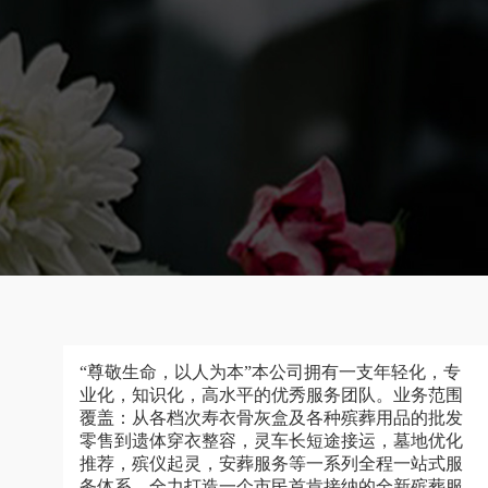
“尊敬生命，以人为本”本公司拥有一支年轻化，专
业化，知识化，高水平的优秀服务团队。业务范围
覆盖：从各档次寿衣骨灰盒及各种殡葬用品的批发
零售到遗体穿衣整容，灵车长短途接运，墓地优化
推荐，殡仪起灵，安葬服务等一系列全程一站式服
务体系，全力打造一个市民首肯接纳的全新殡葬服