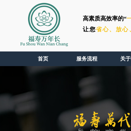
高素质高效率的“
让您
省心、
放心
福寿万年长
Fu Shou Wan Nian Chang
首页
服务流程
关于