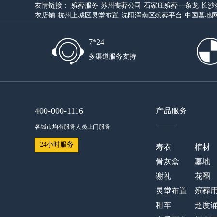
友情链接：
殡葬服务
苏州丧葬公司
石家庄殡葬一条龙
长沙
衣店铺
杭州上城区灵堂布置
沈阳浑南区殡葬平台
中国墓地
7*24
多渠道服务支持
400-000-1116
产品服务
——
各城市均有服务人员上门服务
24小时服务
寿衣
棺材
骨灰盒
墓地
谢礼
花圈
灵堂布置
殡葬
租车
超度