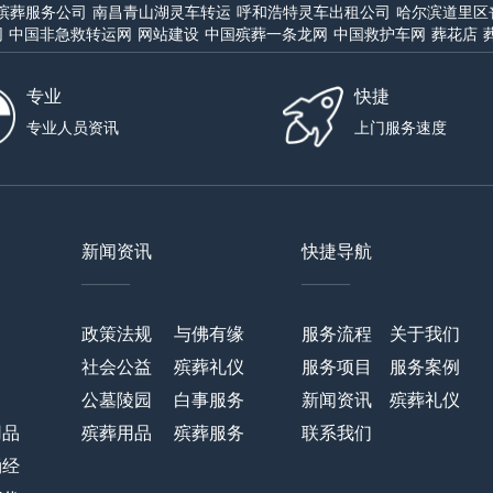
殡葬服务公司
南昌青山湖灵车转运
呼和浩特灵车出租公司
哈尔滨道里区
网
中国非急救转运网
网站建设
中国殡葬一条龙网
中国救护车网
葬花店
专业
快捷
专业人员资讯
上门服务速度
新闻资讯
快捷导航
——
——
政策法规
与佛有缘
服务流程
关于我们
社会公益
殡葬礼仪
服务项目
服务案例
公墓陵园
白事服务
新闻资讯
殡葬礼仪
用品
殡葬用品
殡葬服务
联系我们
诵经