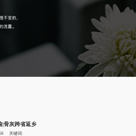
|骨灰跨省返乡
58
关键词: