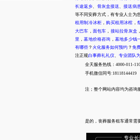
长途返乡
、
骨灰盒接送
、
接送病
等不同安葬方式，有专业人士为您
租用制冷冰柜
，
购买租用冰棺
，
大巴车
，
面包车
，
接站拉骨灰盒
里
，
墓地价格咨询
，
墓地多少钱
有哪些
？
火化服务如何预约
？
免
注正规
白事葬礼礼仪
、
专业团队
全天服务热线
：4000-011-11
手机微信同号:18118144419
注；
整个网站内容均为咨询
是的，丧葬服务租车通常需