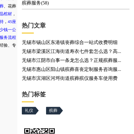
殡葬服务(58)
葬
、花葬
晶棺材
，
特
，
座
45
热门文章
少钱一公
服务流程
无锡市锡山区东港镇丧葬综合一站式收费明细
务经验、专
无锡市梁溪区江海街道寿衣七件套怎么选？高...
无锡市江阴市白事一条龙怎么选？正规殡葬服...
无锡市惠山区阳山镇殡葬喜丧定制服务咨询服...
无锡市滨湖区河埒街道殡葬殡仪服务车使用费
热门标签
礼仪
殡葬