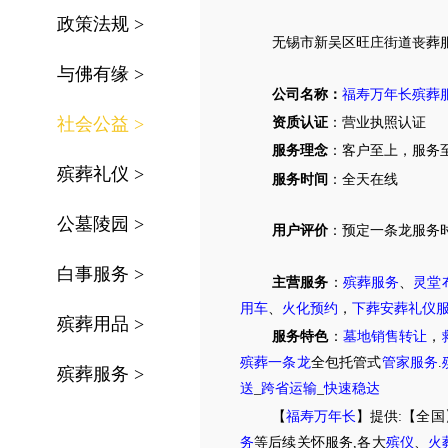
政策法规
>
无锡市
新吴区
旺庄街道
丧葬
与佛有缘
>
公司名称：
福寿万年长殡葬
社会公益
>
资质认证
：营业执照认证
服务理念
：客户至上，服务
殡葬礼仪
>
服务时间
：全天在线
公墓陵园
>
用户评价
：
预定
一条龙服务
白事服务
>
主营服务
：
殡葬服务
、
灵堂
用车
、
火化预约
，
下葬安葬礼仪
殡葬用品
>
服务特色
：
墓地销售转让
，
殡葬一条龙
全包托管式
管家服务
.
殡葬服务
>
送
_
跨省运输
_
快速稳达
【
福寿万年长
】提供:【全国
务
等后续关怀服务,各大
殡仪
、
火