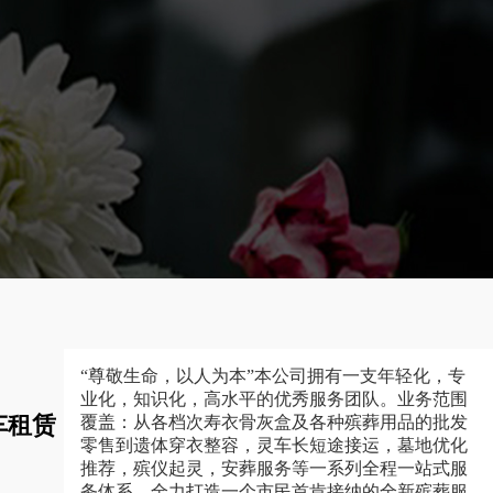
“尊敬生命，以人为本”本公司拥有一支年轻化，专
业化，知识化，高水平的优秀服务团队。业务范围
车租赁
覆盖：从各档次寿衣骨灰盒及各种殡葬用品的批发
零售到遗体穿衣整容，灵车长短途接运，墓地优化
推荐，殡仪起灵，安葬服务等一系列全程一站式服
务体系，全力打造一个市民首肯接纳的全新殡葬服