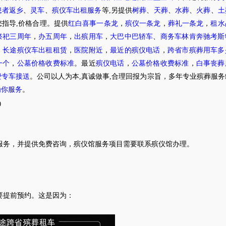
患者返乡
、
灵车
、
殡仪车出租服务
等,另提供
树葬
、
天葬
、
水葬
、
火葬
、
土
指导,价格合理。提供
红白喜事一条龙
，
殡仪一条龙
，
葬礼一条龙
，
租水
祭祀三周年
，
办五周年
，
出殡用车
，
大巴中巴轿车
、
商务车林肯奔驰考斯
，
长途殡仪车出租租赁
，
医院附近
，
最近的殡仪电话
，
跨省市殡葬用车多
一个
，
公墓价格收费标准
。最近
殡仪电话
，
公墓价格收费标准
，
白事丧葬
费专车接送
。公司以人为本,真诚做事,合理回报为宗旨，多年专业殡葬服
为你服务
。
0
服务，并提供免费咨询，殡仪馆服务项目需要联系殡仪馆办理
。
要提前预约。这是因为：