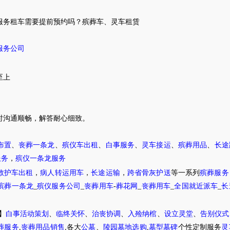
服务租车需要提前预约吗？
殡葬车
、
灵车租赁
服务公司
至上
时
沟通顺畅，解答耐心细致。
布置
、
丧葬一条龙
、
殡仪车出租
、
白事服务
、
灵车接运
、
殡葬用品
、
长途
服务
，
殡仪一条龙服务
救护车出租
，
病人转运用车
，
长途运输
，
跨省骨灰护送
等一系列
殡葬服务
殡葬一条龙
_
殡仪服务公司
_
丧葬用车
-
葬花网
_
丧葬用车
_
全国就近派车
_
长
】
白事活动策划
、
临终关怀
、
治丧协调
、
入殓纳棺
、
设立灵堂
、
告别仪式
葬服务
,
丧葬用品销售
,各大
公墓
、
陵园墓地选购
,
墓型墓碑
个性定制服务
灵