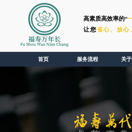
高素质高效率的“
让您
省心、
放心
福寿万年长
Fu Shou Wan Nian Chang
首页
服务流程
关于