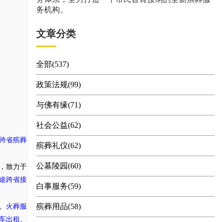
务机构。
文章分类
全部(537)
政策法规(99)
与佛有缘(71)
社会公益(62)
跨省殡葬
殡葬礼仪(62)
公墓陵园(60)
，致力于
途跨省接
白事服务(59)
殡葬用品(58)
、
火葬服
车出租
、