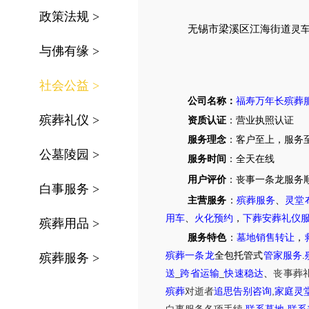
政策法规
>
无锡市
梁溪区
江海街道
灵
与佛有缘
>
社会公益
>
公司名称：
福寿万年长殡葬
殡葬礼仪
>
资质认证
：营业执照认证
服务理念
：客户至上，服务
公墓陵园
>
服务时间
：全天在线
用户评价
：丧事一条龙服务
白事服务
>
主营服务
：
殡葬服务
、
灵堂
用车
、
火化预约
，
下葬安葬礼仪
殡葬用品
>
服务特色
：
墓地销售转让
，
殡葬一条龙
全包托管式
管家服务
.
殡葬服务
>
送
_
跨省运输
_
快速稳达
、
丧事葬
,
殡葬
对逝者
追思告别咨询
家庭灵
,
,