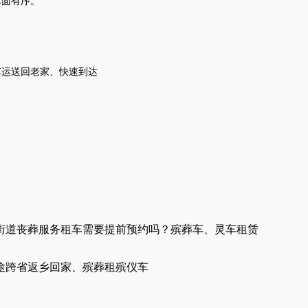
体面有序。
车
运送
回老家
、
快速到达
街道丧葬服务租车需要提前预约吗？殡葬车、灵车租赁
途跨省返乡回家、殡葬租殡仪车