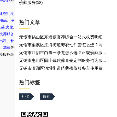
事殡葬
对
殡葬服务(58)
,
划
殡礼灵
用品
、
净
热门文章
,
,
选墓
火化
火葬服务
无锡市锡山区东港镇丧葬综合一站式收费明细
出租
、
长
无锡市梁溪区江海街道寿衣七件套怎么选？高...
、
花葬
等
无锡市江阴市白事一条龙怎么选？正规殡葬服...
葬服务经
无锡市惠山区阳山镇殡葬喜丧定制服务咨询服...
无锡市滨湖区河埒街道殡葬殡仪服务车使用费
热门标签
礼仪
殡葬