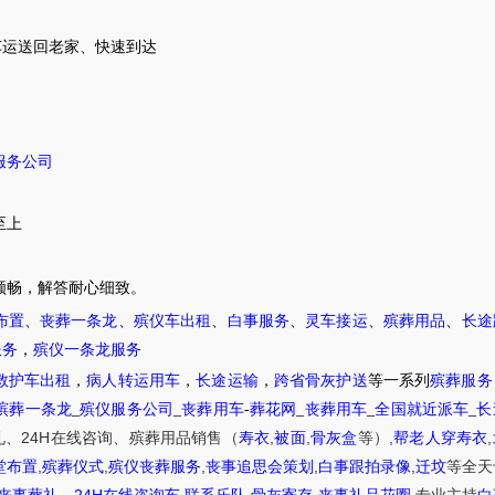
车
运送
回老家
、
快速到达
服务公司
至上
顺畅，解答耐心细致。
布置
、
丧葬一条龙
、
殡仪车出租
、
白事服务
、
灵车接运
、
殡葬用品
、
长途
服务
，
殡仪一条龙服务
救护车出租
，
病人转运用车
，
长途运输
，
跨省骨灰护送
等一系列
殡葬服务
殡葬一条龙
_
殡仪服务公司
_
丧葬用车
-
葬花网
_
丧葬用车
_
全国就近派车
_
长
24H
,
,
,
,
礼
、
在线咨询
、
殡葬
用品销售
（
寿衣
被面
骨灰盒
等）
帮老人穿寿衣
,
,
,
,
,
堂布置
殡葬仪式
殡仪丧葬服务
丧事追思会策划
白事跟拍录像
迁坟
等
全天
24H
,
,
,
,