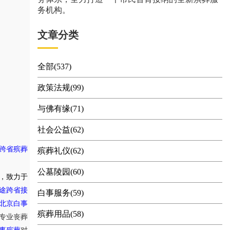
务机构。
文章分类
全部(537)
政策法规(99)
与佛有缘(71)
社会公益(62)
跨省殡葬
殡葬礼仪(62)
公墓陵园(60)
，致力于
途跨省接
白事服务(59)
北京白事
殡葬用品(58)
专业丧葬