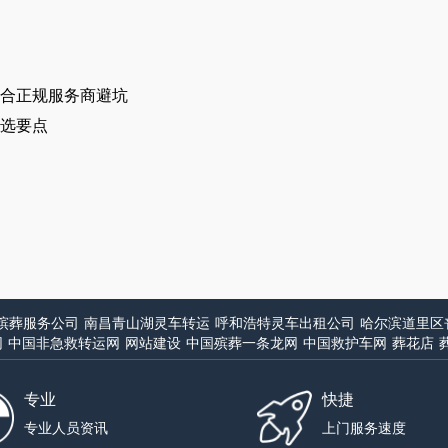
合正规服务商避坑
选要点
殡葬服务公司
南昌青山湖灵车转运
呼和浩特灵车出租公司
哈尔滨道里区
网
中国非急救转运网
网站建设
中国殡葬一条龙网
中国救护车网
葬花店
专业
快捷
专业人员资讯
上门服务速度