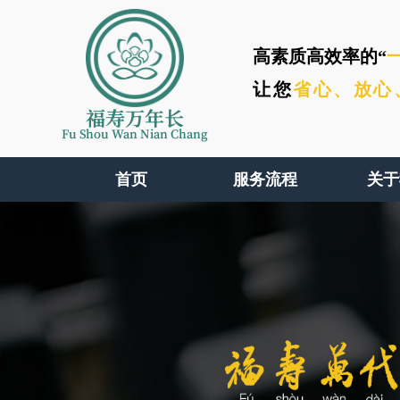
高素质高效率的“
让您
省心、
放心
福寿万年长
Fu Shou Wan Nian Chang
首页
服务流程
关于