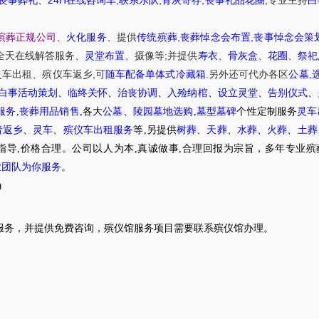
丧事葬礼
、
在线咨询车
联系乐队
骨灰寄存
丧事礼品花圈
专业主持
白
,
,
殡葬正规公司
、
火化服务
、提供
传统殡葬
丧葬悼念会布置
丧事悼念会策
;
全天在线解答服务
、
灵堂布置
、摄像等
并提供
寿衣
、
骨灰盒
、
花圈
、
祭祀
,
.
,
灵车出租
、
殡仪车
返乡
可
随车配备单体式冷藏箱
另外还可代办各区
公墓
白事活动策划
、
临终关怀
、
治丧协调
、
入殓纳棺
、
设立灵堂
、
告别仪式
、
服务
,
丧葬用品销售
,各大
公墓
、
陵园墓地选购
,
墓型墓碑
个性定制服务
灵车
者返乡
、
灵车
、
殡仪车出租服务
等,另提供
树葬
、
天葬
、
水葬
、
火葬
、
土葬
指导,价格合理。公司以人为本,真诚做事,合理回报为宗旨，多年专业殡
业团队为你服务
。
0
服务，并提供免费咨询，殡仪馆服务项目需要联系殡仪馆办理。