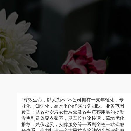
“尊敬生命，以人为本”本公司拥有一支年轻化，专
业化，知识化，高水平的优秀服务团队。业务范围
覆盖：从各档次寿衣骨灰盒及各种殡葬用品的批发
零售到遗体穿衣整容，灵车长短途接运，墓地优化
推荐，殡仪起灵，安葬服务等一系列全程一站式服
务体系，全力打造一个市民首肯接纳的全新殡葬服