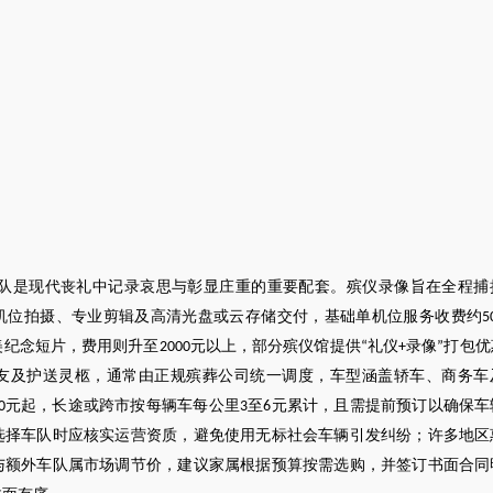
队是现代丧礼中记录哀思与彰显庄重的重要配套。殡仪录像旨在全程捕
机位拍摄、专业剪辑及高清光盘或云存储交付，基础单机位服务收费约
5
美纪念短片，费用则升至
元以上，部分殡仪馆提供
礼仪
录像
打包优
2000
“
+
”
友及护送灵柩，通常由正规殡葬公司统一调度，车型涵盖轿车、商务车
元起，长途或跨市按每辆车每公里
至
元累计，且需提前预订以确保车
0
3
6
选择车队时应核实运营资质，避免使用无标社会车辆引发纠纷；许多地区
与额外车队属市场调节价，建议家属根据预算按需选购，并签订书面合同