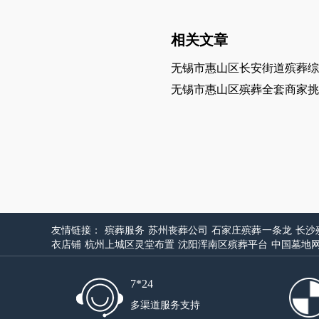
相关文章
无锡市惠山区长安街道殡葬综
无锡市惠山区殡葬全套商家挑
友情链接：
殡葬服务
苏州丧葬公司
石家庄殡葬一条龙
长沙
衣店铺
杭州上城区灵堂布置
沈阳浑南区殡葬平台
中国墓地
7*24
多渠道服务支持