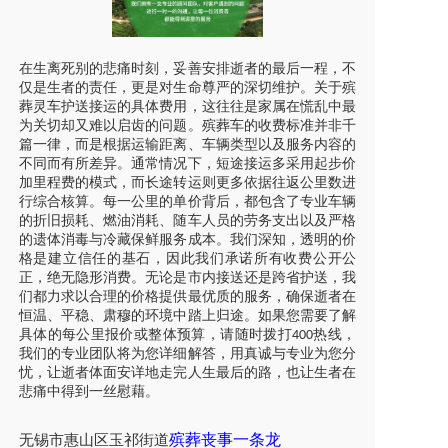
在生离死别的悲痛时刻，妥善安排逝者的最后一程，不
仅是生者的责任，更是对生命尊严的深切维护。关于殡
葬灵车护送接运的具体费用，这往往是家属在慌乱中最
为关切却又难以启齿的问题。殡葬车的收费标准并非千
篇一律，而是根据运输距离、车辆类型以及服务内容的
不同而有所差异。通常情况下，短途接运多采用起步价
加里程费的模式，而长途转运则更多依据往返公里数进
行综合核算。每一公里的单价背后，都包含了专业车辆
的折旧损耗、燃油消耗、随车人员的劳务支出以及严格
的遗体消毒与冷藏保鲜服务成本。我们深知，透明的价
格是建立信任的基石，因此我们承诺所有收费公开公
正，绝无隐形消费。无论是市内接送还是跨省护送，我
们都力求以合理的价格提供最优质的服务，确保逝者在
恒温、平稳、肃穆的环境中踏上归途。如果您需要了解
具体的每公里报价或整体预算，请随时拨打
热线，
400
我们的专业团队将为您详细解答，用真诚与专业为您分
忧，让逝者体面安详地走完人生最后的路，也让生者在
悲痛中得到一丝慰藉。
殡葬丧事一条龙
无锡市
惠山区
玉祁街道