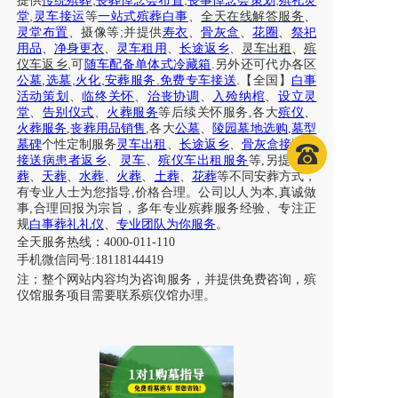
,
,
,
提供
传统殡葬
丧葬悼念会布置
丧事悼念会策划
殡礼灵
,
堂
灵车接运
等
一站式殡葬白事
、
全天在线解答服务
、
;
灵堂布置
、摄像等
并提供
寿衣
、
骨灰盒
、
花圈
、
祭祀
用品
、
净身更衣
、
灵车租用
、
长途返乡
、
灵车出租
、
殡
,
.
仪车
返乡
可
随车配备单体式冷藏箱
另外还可代办各区
,
,
,
.
.
公墓
选墓
火化
安葬服务
免费专车接送
【全国】
白事
活动策划
、
临终关怀
、
治丧协调
、
入殓纳棺
、
设立灵
堂
、
告别仪式
、
火葬服务
等后续关怀服务
,各大
殡仪
、
火葬服务
,
丧葬用品销售
,各大
公墓
、
陵园墓地选购
,
墓型
墓碑
个性定制服务
灵车出租
、
长途返乡
、
骨灰盒接送
、
接送病患者返乡
、
灵车
、
殡仪车出租服务
等
,另提供
树
葬
、
天葬
、
水葬
、
火葬
、
土葬
、
花葬
等不同安葬方式，
有专业人士为您指导,价格合理。公司以人为本,真诚做
事,合理回报为宗旨，多年专业殡葬服务经验、专注正
规
白事葬礼礼仪
、
专业团队为你服务
。
全天服务热线：
4000-011-110
手机微信同号
:18118144419
注；整个网站内容均为咨询服务，并提供免费咨询，殡
仪馆服务项目需要联系殡仪馆办理。