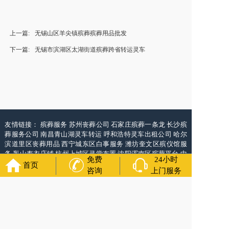
上一篇:
无锡山区羊尖镇殡葬殡葬用品批发
下一篇:
无锡市滨湖区太湖街道殡葬跨省转运灵车
友情链接：
殡葬服务
苏州丧葬公司
石家庄殡葬一条龙
长沙殡
葬服务公司
南昌青山湖灵车转运
呼和浩特灵车出租公司
哈尔
滨道里区丧葬用品
西宁城东区白事服务
潍坊奎文区殡仪馆服
务
乳山寿衣店铺
杭州上城区灵堂布置
沈阳浑南区殡葬平台
中
免费
24小时
国墓地网
中国非急救转运网
网站建设
中国殡葬一条龙网
中国
首页
咨询
上门服务
救护车网
葬花店
葬花服务网