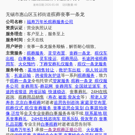
发布日期:2026-05-08
访问数量:40
殡葬丧事一条龙
无锡市
惠山区
玉祁街道
公司名称：
福寿万年长殡葬服务公司
资质认证
：营业执照认证
服务理念
：客户至上，服务至上
服务时间
：全天在线
用户评价
：丧事一条龙服务
顺畅，解答耐心细致。
主营服务
：
殡葬服务
、
灵堂布置
、
丧葬一条龙
、
殡仪车
出租
、
白事服务
、
灵车接运
、
殡葬用品
、
长途跨省殡葬
用车
、
火化预约
，
下葬安葬礼仪服务
，
殡仪一条龙服务
服务特色
：
墓地销售转让
，
救护车出租
，
病人转运用
车
，
长途运输
，
跨省骨灰护送
等一系列
殡葬服务
，致力
于
殡葬一条龙
全包托管式
管家服务
.
殡葬一条龙
_
殡仪服
务公司
_
丧葬用车
-
葬花网
_
丧葬用车
_
全国就近派车
_
长
24H
途跨省接送
_
跨省运输
_
快速稳达
、
丧事葬礼
、
在线
,
,
,
咨询
、
殡葬
用品销售
（
寿衣
被面
骨灰盒
等）
帮老人穿
,
,
,
寿衣
北京白事殡葬
对逝者
追思告别咨询
家庭灵堂布置
,
,
,
殡葬仪式
殡仪丧葬服务
丧事追思会策划
白事跟拍录
,
,
,
像
迁坟
等
全天
专业丧葬白事服务
各项手续
联系墓地
联
24H
,
,
,
系丧事葬礼
、
在线咨询车
联系乐队
骨灰寄存
丧事
,
.
礼品花圈
专业主持
白事殡葬
对逝者追思告别等
【
福寿万年长
】
承接
一条龙殡葬正规公司
、
火化服务
、