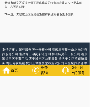
无锡市新吴区硕放街道正规殡葬公司收费标准是多少？灵车服
务、布置告别厅
下一篇:
无锡惠山区堰桥街道殡葬长途跨省市返乡回家
友情链接：
殡葬服务
苏州丧葬公司
石家庄殡葬一条龙
长沙殡
葬服务公司
南昌青山湖灵车转运
呼和浩特灵车出租公司
哈尔
滨道里区丧葬用品
西宁城东区白事服务
潍坊奎文区殡仪馆服
务
乳山寿衣店铺
杭州上城区灵堂布置
沈阳浑南区殡葬平台
中
免费
24小时
国墓地网
中国非急救转运网
网站建设
中国殡葬一条龙网
中国
首页
救护车网
葬花店
葬花服务网
咨询
上门服务
福寿万年长
官方公众号