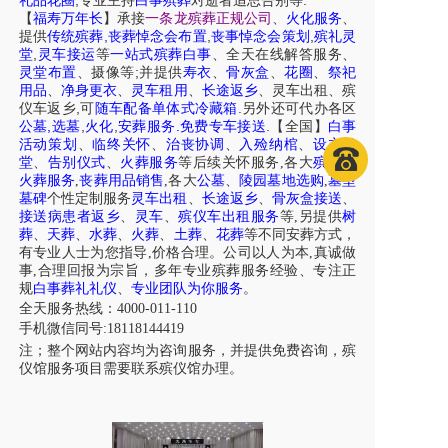
,
.
礼品花圈
专业主持
白事殡葬
对逝者追思告别等
【
福寿万年长
】
承接
一条龙殡葬正规公司
、
火化服务
、
,
,
,
提供
传统殡葬
丧葬悼念会布置
丧事悼念会策划
殡礼灵
,
堂
灵车接运
等
一站式殡葬白事
、
全天在线解答服务
、
;
灵堂布置
、摄像等
并提供
寿衣
、
骨灰盒
、
花圈
、
祭祀
用品
、
净身更衣
、
灵车租用
、
长途返乡
、
灵车出租
、
殡
,
.
仪车
返乡
可
随车配备单体式冷藏箱
另外还可代办各区
,
,
,
.
.
公墓
选墓
火化
安葬服务
免费专车接送
【全国】
白事
活动策划
、
临终关怀
、
治丧协调
、
入殓纳棺
、
设立灵
堂
、
告别仪式
、
火葬服务
等后续关怀服务,各大
殡仪
、
火葬服务
,
丧葬用品销售
,各大
公墓
、
陵园墓地选购
,
墓型
墓碑
个性定制服务
灵车出租
、
长途返乡
、
骨灰盒接送
、
接送病患者返乡
、
灵车
、
殡仪车出租服务
等,另提供
树
葬
、
天葬
、
水葬
、
火葬
、
土葬
、
花葬
等不同安葬方式，
有专业人士为您指导,价格合理。公司以人为本,真诚做
事,合理回报为宗旨，多年专业殡葬服务经验、专注正
规
白事葬礼礼仪
、
专业团队为你服务
。
全天服务热线：4000-011-110
手机微信同号:18118144419
注；整个网站内容均为咨询服务，并提供免费咨询，殡
仪馆服务项目需要联系殡仪馆办理。