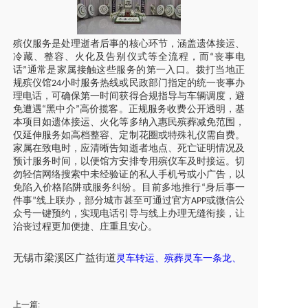
殡仪服务是处理逝者后事的核心环节，涵盖遗体接运、
冷藏、整容、火化及告别仪式等全流程，而
丧事电
“
话
通常是家属接触这些服务的第一入口。拨打当地正
”
规殡仪馆
小时服务热线或民政部门指定的统一丧事办
24
理电话，可确保第一时间获得合规指导与车辆调度，避
免遭遇
黑中介
高价揽客。正规服务收费公开透明，基
“
”
本项目如遗体接运、火化等多纳入惠民殡葬减免范围，
仅延伸服务如高档整容、定制花圈或特殊礼仪需自费。
家属在致电时，应清晰告知逝者地点、死亡证明情况及
预计服务时间，以便馆方安排专用殡仪车及时接运。切
勿轻信网络搜索中未经验证的私人手机号或小广告，以
免陷入价格陷阱或服务纠纷。目前多地推行
身后事一
“
件事
线上联办，部分城市甚至可通过官方
或微信公
”
APP
众号一键预约，实现电话引导与线上办理无缝衔接，让
治丧过程更加便捷、庄重且安心。
无锡市
梁溪区
广益街道
灵车
转运、
殡葬
灵车
一条龙
、
上一篇: