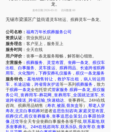
龙、
发布日期:2026-03-31
访问数量:60
无锡市
梁溪区
广益街道
灵车
转运、殡葬
灵车
一条龙
、
公司名称：
福寿万年长殡葬服务公司
资质认证
：营业执照认证
服务理念
：客户至上，服务至上
服务时间
：全天在线
用户评价
：丧事一条龙服务
顺畅，解答耐心细致。
主营服务
：
殡葬服务
、
灵堂布置
、
丧葬一条龙
、
殡仪车
出租
、
白事服务
、
灵车接运
、
殡葬用品
、
长途跨省殡葬
用车
、
火化预约
，
下葬安葬礼仪服务
，
殡仪一条龙服务
服务特色
：
墓地销售转让
，
救护车出租
，
病人转运用
车
，
长途运输
，
跨省骨灰护送
等一系列
殡葬服务
，致力
于
殡葬一条龙
全包托管式
管家服务
.
殡葬一条龙
_
殡仪服
务公司
_
丧葬用车
-
葬花网
_
丧葬用车
_
全国就近派车
_
长
24H
途跨省接送
_
跨省运输
_
快速稳达
、
丧事葬礼
、
在线
,
,
,
咨询
、
殡葬
用品销售
（
寿衣
被面
骨灰盒
等）
帮老人穿
,
,
,
寿衣
北京白事殡葬
对逝者
追思告别咨询
家庭灵堂布置
,
,
,
殡葬仪式
殡仪丧葬服务
丧事追思会策划
白事跟拍录
,
,
,
像
迁坟
等
全天
专业丧葬白事服务
各项手续
联系墓地
联
24H
,
,
,
系丧事葬礼
、
在线咨询车
联系乐队
骨灰寄存
丧事