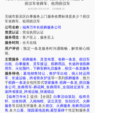
殡仪车丧葬车、租用殡仪车
发布日期:2026-03-09
访问数量:58
无锡市
新吴区
白事服务上门服务收费标准是多少？
殡仪
车丧葬车
、
租用殡仪车
公司名称：
福寿万年长殡葬服务公司
资质认证
：营业执照认证
服务理念
：客户至上，服务至上
服务时间
：全天在线
用户评价
：
预定
一条龙服务
时
沟通顺畅，解答耐心细
致。
主营服务
：
殡葬服务
、
灵堂布置
、
丧葬一条龙
、
殡仪车
出租
、
白事服务
、
灵车接运
、
殡葬用品
、
长途跨省殡葬
用车
、
火化预约
，
下葬安葬礼仪服务
，
殡仪一条龙服务
服务特色
：
墓地销售转让
，
救护车出租
，
病人转运用
车
，
长途运输
，
跨省骨灰护送
等一系列
殡葬服务
，致力
于
殡葬一条龙
全包托管式
管家服务
.
殡葬一条龙
_
殡仪服
务公司
_
丧葬用车
-
葬花网
_
丧葬用车
_
全国就近派车
_
长
途跨省接送
_
跨省运输
_
快速稳达
【
福寿万年长
】提供:【全国】
白事活动策划
、
临终关
怀
、
治丧协调
、
入殓纳棺
、
设立灵堂
、
告别仪式
、
火葬
服务
等后续关怀服务,各大
殡仪
、
火葬服务
,
丧葬用品销
售
,各大
公墓
、
陵园墓地选购
,
墓型墓碑
个性定制服务
灵