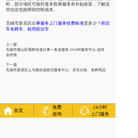
时，部分地区可能对基本殡葬服务有补贴政策，了解这
些信息也能帮助控制成本。
无锡市新吴区白
事服务上门服务收费标准
是多少？
殡仪
车丧葬车
、
租用殡仪车
上一篇:
无锡市惠山区堰桥街道白事一条龙服务-24小时服务中心-追悼
会价格
下一篇:
无锡市梁溪区上马墩街道殡仪服务中心、灵车出租、丧葬用品
免费
24小时
首页
咨询
上门服务
友情链接：
殡葬服务
苏州丧葬公司
石家庄殡葬一条龙
长沙殡
葬服务公司
南昌青山湖灵车转运
呼和浩特灵车出租公司
哈尔
滨道里区丧葬用品
西宁城东区白事服务
潍坊奎文区殡仪馆服
务
乳山寿衣店铺
杭州上城区灵堂布置
沈阳浑南区殡葬平台
中