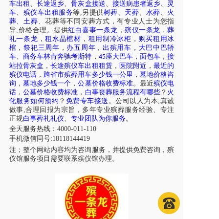
车出租
、
长途返乡
、
骨灰盒接送
、
接送病患者返乡
、
灵
车
、
殡仪车出租服务
等,另提供
树葬
、
天葬
、
水葬
、
火
葬
、
土葬
、花葬等不同安葬方式，有专业人士为您指
导,价格合理。提供
红白喜事一条龙
，
殡仪一条龙
，
葬
礼一条龙
，
租水晶棺材
，
租用制冷冰柜
，
购买租用冰
棺
，
祭祀三周年
，
办五周年
，
出殡用车
，
大巴中巴轿
车
、
商务车林肯奔驰考斯特
，
座大巴车
，
面包车
，
接
45
站拉骨灰盒
，
长途殡仪车出租租赁
，
医院附近
，
最近的
殡仪电话
，
跨省市殡葬用车多少钱一公里
，
墓地价格咨
询
，
墓地多少钱一个
，
公墓价格收费标准
。最近
殡仪电
话
，
公墓价格收费标准
，
白事丧葬服务流程有哪些
？
火
化服务如何预约
？
免费专车接送
。公司以人为本,真诚
做事,合理回报为宗旨，多年专业殡葬服务经验、专注
正规
白事葬礼礼仪
、
专业团队为你服务
。
全天服务热线
：4000-011-110
手机微信同号:18118144419
注；
整个网站内容均为咨询服务，并提供免费咨询，殡
仪馆服务项目需要联系殡仪馆办理
。