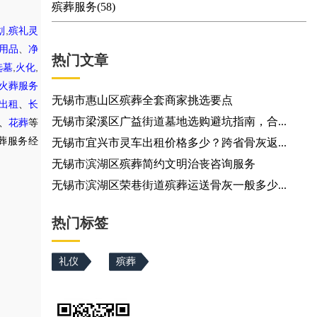
殡葬服务(58)
,
划
殡礼灵
用品
、
净
热门文章
,
,
选墓
火化
火葬服务
无锡市惠山区殡葬全套商家挑选要点
出租
、
长
无锡市梁溪区广益街道墓地选购避坑指南，合...
、
花葬
等
葬服务经
无锡市宜兴市灵车出租价格多少？跨省骨灰返...
无锡市滨湖区殡葬简约文明治丧咨询服务
无锡市滨湖区荣巷街道殡葬运送骨灰一般多少...
热门标签
礼仪
殡葬