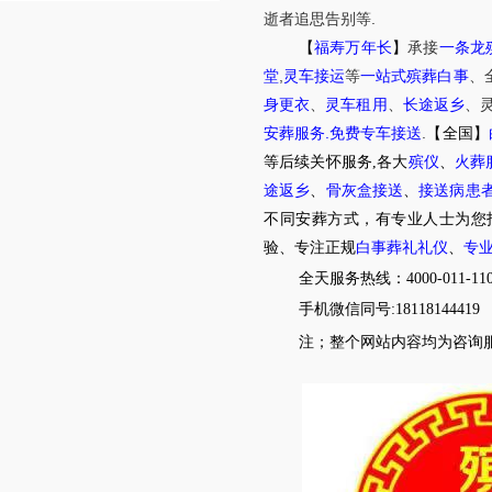
.
逝者追思告别等
【
福寿万年长
】
承接
一条龙
,
堂
灵车接运
等
一站式殡葬白事
、
身更衣
、
灵车租用
、
长途返乡
、
.
.
安葬服务
免费专车接送
【全国】
等后续关怀服务,各大
殡仪
、
火葬
途返乡
、
骨灰盒接送
、
接送病患
不同安葬方式，有专业人士为您
验、专注正规
白事葬礼礼仪
、
专
全天服务热线：4000-011-11
手机微信同号:18118144419
注；整个网站内容均为咨询