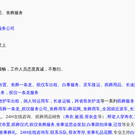
司、
丧葬服务
服务公司
至上
顺畅，
工作人员态度真诚，不敷衍。
布置
、
丧葬一条龙
、
殡仪车出租
、
白事服务
、
灵车接运
、
殡葬用品
、
长途
服务
，
殡仪一条龙服务
救护车出租
，
病人转运用车
，
长途运输
，
跨省骨灰护送
等一系列
殡葬服务
殡葬一条龙
_
殡仪服务公司
_
丧葬用车
-
葬花网
_
丧葬用车
_
全国就近派车
_
长
24H
,
,
,
,
礼
、
在线咨询
、
殡葬
用品销售
（
寿衣
被面
骨灰盒
等）
帮老人穿寿衣
,
,
,
,
,
堂布置
殡葬仪式
殡仪丧葬服务
丧事追思会策划
白事跟拍录像
迁坟
等
全天
24H
,
,
,
,
丧事葬礼
、
在线咨询车
联系乐队
骨灰寄存
丧事礼品花圈
专业主持
白