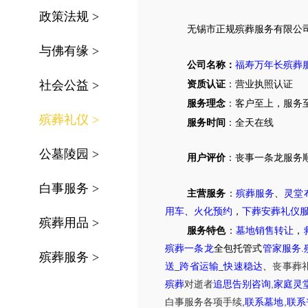
政策法规
>
无锡
市
正规殡葬服务有限公
与佛有缘
>
公司名称：
福寿万年长殡葬
社会公益
>
资质认证
：营业执照认证
服务理念
：客户至上，服务
殡葬礼仪
>
服务时间
：全天在线
公墓陵园
>
用户评价
：丧事一条龙服务
白事服务
>
主营服务
：
殡葬服务
、
灵堂
用车
、
火化预约
，
下葬安葬礼仪
殡葬用品
>
服务特色
：
墓地销售转让
，
殡葬一条龙
全包托管式
管家服务
.
殡葬服务
>
送
_
跨省运输
_
快速稳达
、
丧事葬
,
殡葬
对逝者
追思告别咨询
家庭灵
,
,
白事服务
各项手续
联系墓地
联系