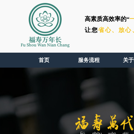
高素质高效率的“
让您
省心、
放心
福寿万年长
Fu Shou Wan Nian Chang
首页
服务流程
关于