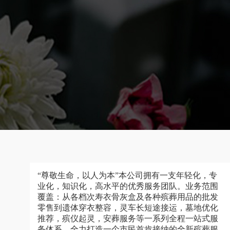
“尊敬生命，以人为本”本公司拥有一支年轻化，专
业化，知识化，高水平的优秀服务团队。业务范围
覆盖：从各档次寿衣骨灰盒及各种殡葬用品的批发
零售到遗体穿衣整容，灵车长短途接运，墓地优化
推荐，殡仪起灵，安葬服务等一系列全程一站式服
务体系，全力打造一个市民首肯接纳的全新殡葬服