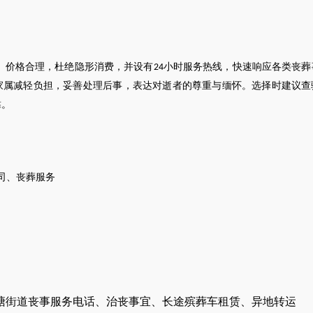
、价格合理，杜绝隐形消费，并设有
小时服务热线，快速响应各类丧葬
24
家属减轻负担，妥善处理后事，表达对逝者的尊重与缅怀。选择时建议查
靠。
司
、
丧葬服务
塘街道丧事服务电话、治丧事宜、长途殡葬车租赁、异地转运