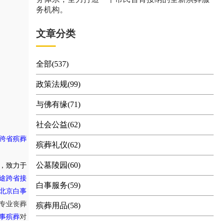
务机构。
文章分类
全部(537)
政策法规(99)
与佛有缘(71)
社会公益(62)
跨省殡葬
殡葬礼仪(62)
公墓陵园(60)
，致力于
途跨省接
白事服务(59)
北京白事
专业丧葬
殡葬用品(58)
事殡葬
对