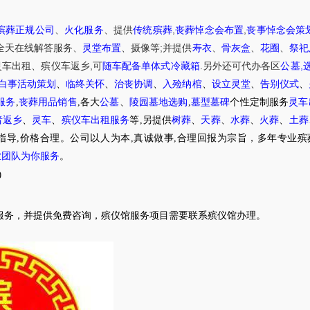
,
,
殡葬正规公司
、
火化服务
、提供
传统殡葬
丧葬悼念会布置
丧事悼念会策
;
全天在线解答服务
、
灵堂布置
、摄像等
并提供
寿衣
、
骨灰盒
、
花圈
、
祭祀
,
.
,
灵车出租
、
殡仪车
返乡
可
随车配备单体式冷藏箱
另外还可代办各区
公墓
白事活动策划
、
临终关怀
、
治丧协调
、
入殓纳棺
、
设立灵堂
、
告别仪式
、
服务
,
丧葬用品销售
,各大
公墓
、
陵园墓地选购
,
墓型墓碑
个性定制服务
灵车
者返乡
、
灵车
、
殡仪车出租服务
等,另提供
树葬
、
天葬
、
水葬
、
火葬
、
土葬
指导,价格合理。公司以人为本,真诚做事,合理回报为宗旨，多年专业殡
业团队为你服务
。
0
服务，并提供免费咨询，殡仪馆服务项目需要联系殡仪馆办理。