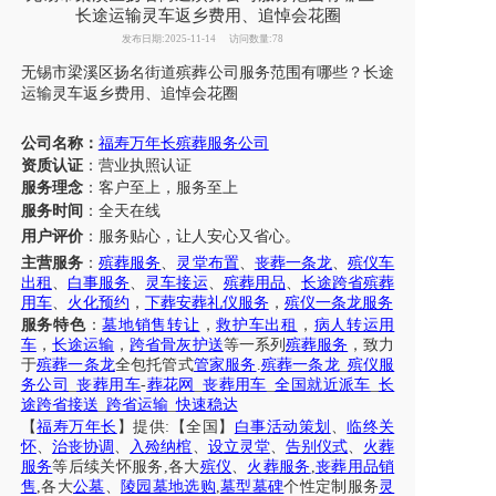
长途运输灵车返乡费用、追悼会花圈
发布日期:2025-11-14
访问数量:78
无锡市
梁溪区
扬名街道
殡葬公司服务范围有哪些？
长途
运输
灵车
返乡费用
、
追悼会花圈
公司名称：
福寿万年长殡葬服务公司
资质认证
：营业执照认证
服务理念
：客户至上，服务至上
服务时间
：全天在线
用户评价
：
服务贴心，让人安心又省心。
主营服务
：
殡葬服务
、
灵堂布置
、
丧葬一条龙
、
殡仪车
出租
、
白事服务
、
灵车接运
、
殡葬用品
、
长途跨省殡葬
用车
、
火化预约
，
下葬安葬礼仪服务
，
殡仪一条龙服务
服务特色
：
墓地销售转让
，
救护车出租
，
病人转运用
车
，
长途运输
，
跨省骨灰护送
等一系列
殡葬服务
，致力
于
殡葬一条龙
全包托管式
管家服务
.
殡葬一条龙
_
殡仪服
务公司
_
丧葬用车
-
葬花网
_
丧葬用车
_
全国就近派车
_
长
途跨省接送
_
跨省运输
_
快速稳达
【
福寿万年长
】提供
:【全国】
白事活动策划
、
临终关
怀
、
治丧协调
、
入殓纳棺
、
设立灵堂
、
告别仪式
、
火葬
服务
等后续关怀服务
,各大
殡仪
、
火葬服务
,
丧葬用品销
售
,各大
公墓
、
陵园墓地选购
,
墓型墓碑
个性定制服务
灵