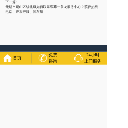
下一篇:
无锡市锡山区锡北镇如何联系殡葬一条龙服务中心？殡仪热线
电话、寿衣寿服、骨灰坛
友情链接：
殡葬服务
苏州丧葬公司
石家庄殡葬一条龙
长沙殡
免费
24小时
首页
葬服务公司
南昌青山湖灵车转运
呼和浩特灵车出租公司
哈尔
咨询
上门服务
滨道里区丧葬用品
西宁城东区白事服务
潍坊奎文区殡仪馆服
务
乳山寿衣店铺
杭州上城区灵堂布置
沈阳浑南区殡葬平台
中
国墓地网
中国非急救转运网
网站建设
中国殡葬一条龙网
中国
救护车网
葬花店
葬花服务网
福寿万年长
官方公众号