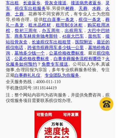
车出租
、
长途返乡
、
骨灰盒接送
、
接送病患者返乡
、
灵
车
、
殡仪车出租服务
等
,另提供
树葬
、
天葬
、
水葬
、
火
葬
、
土葬
、花葬等不同安葬方式，有专业人士为您指
导
,价格合理。提供
红白喜事一条龙
，
殡仪一条龙
，
葬
礼一条龙
，
租水晶棺材
，
租用制冷冰柜
，
购买租用冰
棺
，
祭祀三周年
，
办五周年
，
出殡用车
，
大巴中巴轿
车
、
商务车林肯奔驰考斯特
，
座大巴车
，
面包车
，
接
45
站拉骨灰盒
，
长途殡仪车出租租赁
，
医院附近
，
最近的
殡仪电话
，
跨省市殡葬用车多少钱一公里
，
墓地价格咨
询
，
墓地多少钱一个
，
公墓价格收费标准
。最近
殡仪电
话
，
公墓价格收费标准
，
白事丧葬服务流程有哪些
？
火
化服务如何预约
？
免费专车接送
。公司以人为本
,真诚
做事,合理回报为宗旨，多年专业殡葬服务经验、专注
正规
白事葬礼礼仪
、
专业团队为你服务
。
全天服务热线
：
4000-011-110
手机微信同号
:18118144419
注；
整个网站内容均为咨询服务，并提供免费咨询，殡
仪馆服务项目需要联系殡仪馆办理
。